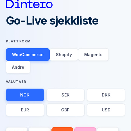
Go-Live sjekkliste
PLATTFORM
WooCommerce
Shopify
Magento
Andre
VALUTAER
NOK
SEK
DKK
EUR
GBP
USD