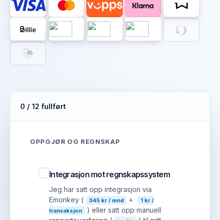
0 / 12 fullført
OPPGJØR OG REGNSKAP
Integrasjon mot regnskapssystem
Jeg har satt opp integrasjon via
Emonkey (
+
345 kr / mnd
1 kr /
) eller satt opp manuell
transaksjon