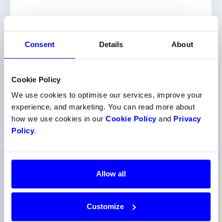
Desimalinnstillinger
Desimaler er satt til 2 i WooCommerce-
Consent
Details
About
innstillinger. Ønsker du 0 desimaler, kan
desimalene
skjules med en kodesnutt
.
Cookie Policy
We use cookies to optimise our services, improve your
Deaktivert øreavrunding på delsum
experience, and marketing. You can read more about
Sjekk at "Rounding at subtotal level" er
how we use cookies in our
Cookie Policy
and
Privacy
skrudd av.
Policy
.
Checkout flows
Allow all
Jeg har fått gjennomgang av forskjellige
oppsett i kassen, som "Embed Express"
og "Redirect" i Dintero-pluginen.
Customize