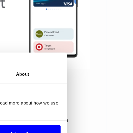
About
 read more about how we use
on av Google Wallet.
 kjøp i appen og integrere med