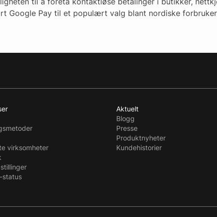
igheten til å foreta kontaktløse betalinger i butikker, nett
rt Google Pay til et populært valg blant nordiske forbruker
ser
Aktuelt
Blogg
ngsmetoder
Presse
Produktnyheter
te virksomheter
Kundehistorier
k
stillinger
-status