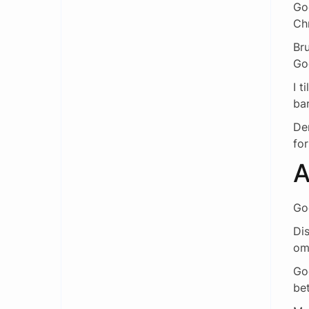
Go
Ch
Bru
Go
I 
bar
Den
for
A
Goo
Di
om
Go
bet