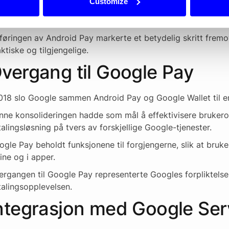
Customize
d Android Pay kan brukere ganske enkelt låse opp telefone
kontaktløs betalingsterminal for å fullføre en transaksjon.
føringen av Android Pay markerte et betydelig skritt fremo
ktiske og tilgjengelige.
vergang til Google Pay
2018 slo Google sammen Android Pay og Google Wallet til en
nne konsolideringen hadde som mål å effektivisere brukero
alingsløsning på tvers av forskjellige Google-tjenester.
gle Pay beholdt funksjonene til forgjengerne, slik at bruker
ine og i apper.
rgangen til Google Pay representerte Googles forpliktelse 
talingsopplevelsen.
ntegrasjon med Google Ser