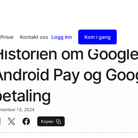
Priser
Kontakt oss
Logg inn
Kom i gang
Historien om Google
Checkout
Split Payout
ndroid Pay og Goog
etaling
tember 13, 2024
Kopier