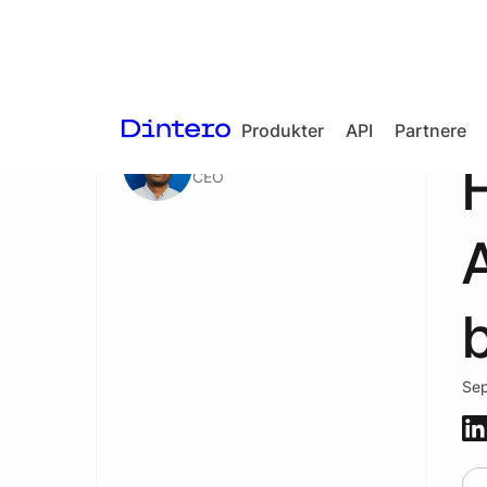
Aktuelt
/
Blogg
Produkter
API
Partnere
Daro Navaratnam
CEO
Checkout
In-person
A
payments
Split Payout
b
Loyalty
Gift Cards
Sep