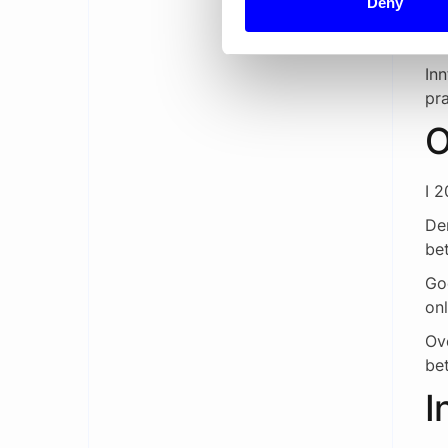
Deny
Me
en 
Inn
pra
O
I 
De
bet
Goo
onl
Ove
be
I