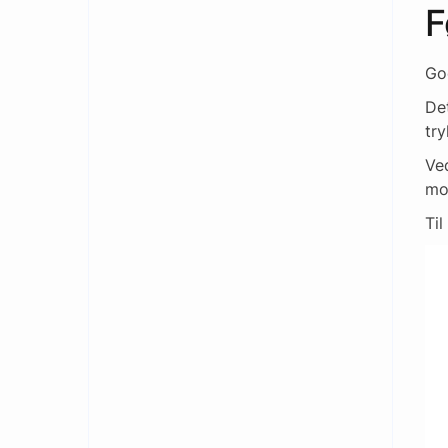
F
Goo
Det
try
Ved
mot
Til