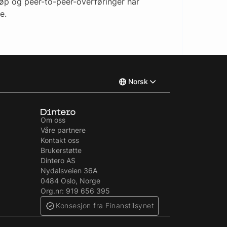
kjøp og peer-to-peer-overføringer har
e.
Norsk
English
Om oss
Våre partnere
Svenska
Kontakt oss
Brukerstøtte
Dintero AS
Nydalsveien 36A
0484 Oslo, Norge
Org.nr: 919 656 395
Konsesjon fra Finanstilsynet