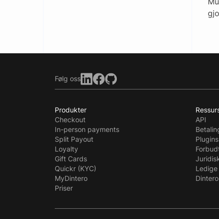
Mul
gjo
Følg oss
Produkter
Ressur
Checkout
API
In-person payments
Betali
Split Payout
Plugins
Loyalty
Forbud
Gift Cards
Juridis
Quickr (KYC)
Ledige 
MyDintero
Dintero
Priser