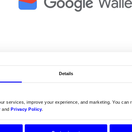
Details
tvikling til Android Pay
our services, improve your experience, and marketing. You can
2015 introduserte Google Android Pay som en omdøpt versj
y
and
Privacy Policy
.
droid Pay utvidet mulighetene til forgjengeren ved å støtte
skjellige lojalitetsprogrammer.