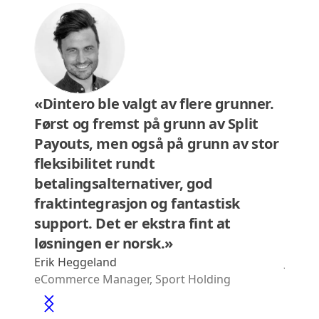
«Dintero ble valgt av flere grunner.
"A p
Først og fremst på grunn av Split
meth
Payouts, men også på grunn av stor
freed
fleksibilitet rundt
impor
betalingsalternativer, god
gives
fraktintegrasjon og fantastisk
abili
support. Det er ekstra fint at
and 
løsningen er norsk.»
team
Erik Heggeland
Jørgen
eCommerce Manager, Sport Holding
CEO, E