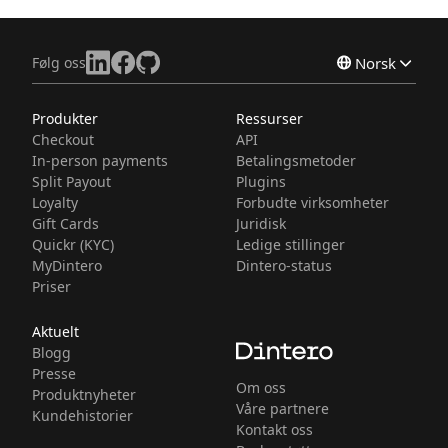
Følg oss
Norsk
Produkter
Ressurser
English
Checkout
API
Svenska
In-person payments
Betalingsmetoder
Split Payout
Plugins
Loyalty
Forbudte virksomheter
Gift Cards
Juridisk
Quickr (KYC)
Ledige stillinger
MyDintero
Dintero-status
Priser
Aktuelt
Blogg
Presse
Om oss
Produktnyheter
Våre partnere
Kundehistorier
Kontakt oss