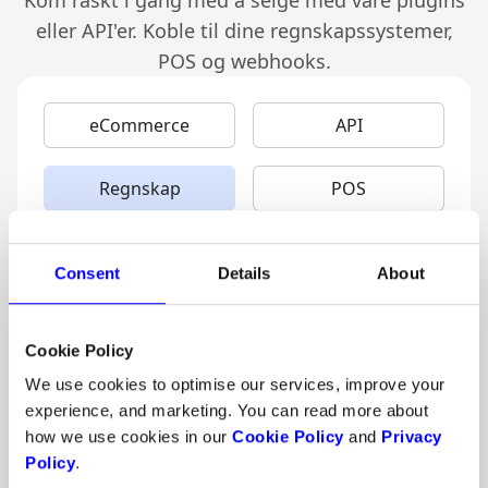
eller API'er. Koble til dine regnskapssystemer,
POS og webhooks.
eCommerce
API
Regnskap
POS
Spar tid og koble til ditt
regnskapssystem
Consent
Details
About
Regnskapssystemer og ERP-løsninger
Med Dintero-integrasjoner fra eMonkey kan du
Cookie Policy
automatisk legge inn oppgjør og gebyrer i
We use cookies to optimise our services, improve your
kontoene dine. Hvis du har en nettbutikk, kan
experience, and marketing. You can read more about
eMonkey hjelpe deg med å matche mellom
how we use cookies in our
Cookie Policy
and
Privacy
transaksjoner og kuponger i nettbutikken din.
Policy
.
Automatisering av filbaserte løsninger.