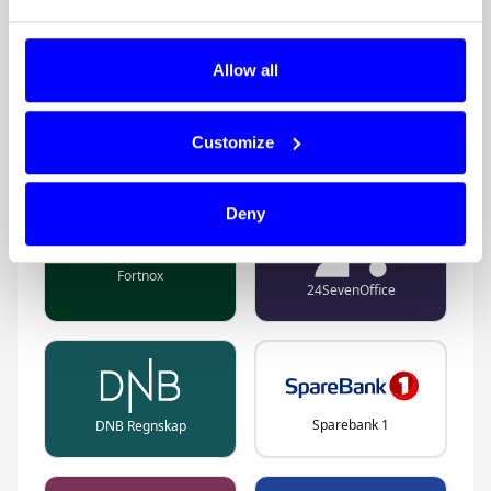
Trekk ut data for rapportering.
Sømløs integrasjon med
eMonkey
,
Aritma
,
og andre.
Allow all
Customize
Visma
Tripletex
Deny
Fortnox
24SevenOffice
Sparebank 1
DNB Regnskap