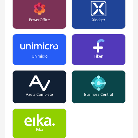
PowerOffice
Xledger
Unimicro
Fiken
Azets Complete
Business Central
Eika