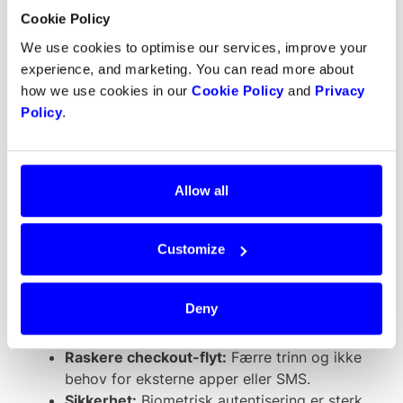
Cookie Policy
We use cookies to optimise our services, improve your
experience, and marketing. You can read more about
how we use cookies in our
Cookie Policy
and
Privacy
Policy
.
Allow all
Hvorfor aktivere Mastercard
Customize
Passkey?
Deny
Forbedret brukeropplevelse:
Ett-trinns
autentisering direkte på kundens enhet.
Raskere checkout-flyt:
Færre trinn og ikke
behov for eksterne apper eller SMS.
Sikkerhet:
Biometrisk autentisering er sterk