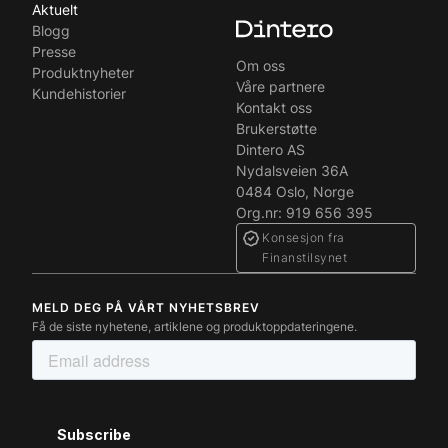
Aktuelt
Blogg
Presse
Om oss
Produktnyheter
Våre partnere
Kundehistorier
Kontakt oss
Brukerstøtte
Dintero AS
Nydalsveien 36A
0484 Oslo, Norge
Org.nr: 919 656 395
Konsesjon fra
Finanstilsynet
MELD DEG PÅ VÅRT NYHETSBREV
Få de siste nyhetene, artiklene og produktoppdateringene.