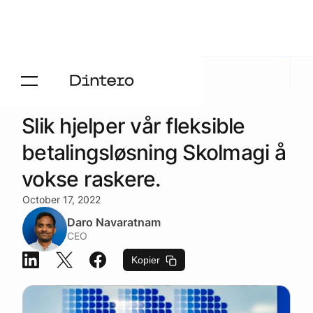
Aktuelt
/
Blogg
Slik hjelper vår fleksible
betalingsløsning Skolmagi å
vokse raskere.
October 17, 2022
Daro Navaratnam
CEO
Kopier