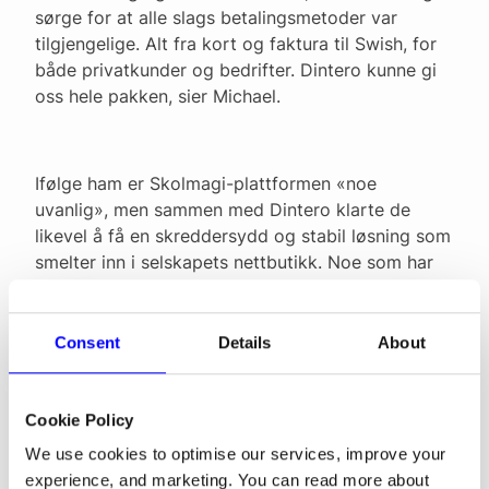
sørge for at alle slags betalingsmetoder var
tilgjengelige. Alt fra kort og faktura til Swish, for
både privatkunder og bedrifter. Dintero kunne gi
oss hele pakken, sier Michael.
Ifølge ham er Skolmagi-plattformen «noe
uvanlig», men sammen med Dintero klarte de
likevel å få en skreddersydd og stabil løsning som
smelter inn i selskapets nettbutikk. Noe som har
gitt resultater.
Consent
Details
About
– Nå når salget vårt nye rekorder hver måned, og
Dinteros løsning leverer førsteklasse ved hvert
Cookie Policy
kjøp.
We use cookies to optimise our services, improve your
experience, and marketing. You can read more about