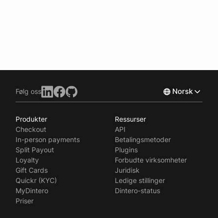
Norsk
Følg oss
Produkter
Ressurser
English
Checkout
API
Svenska
In-person payments
Betalingsmetoder
Split Payout
Plugins
Loyalty
Forbudte virksomheter
Gift Cards
Juridisk
Quickr (KYC)
Ledige stillinger
MyDintero
Dintero-status
Priser