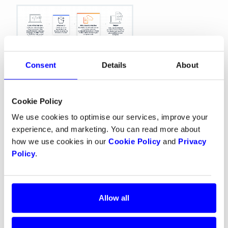
Consent
Details
About
Cookie Policy
Mikrotjenestearkitektur
We use cookies to optimise our services, improve your
Alle Dinteros-funksjoner er delt mellom tjenester i
experience, and marketing. You can read more about
den kjente mikrotjenestearkitekturen, der hver
how we use cookies in our
Cookie Policy
and
Privacy
tjeneste opprettholder en høy kohesjon og
Policy
.
koblingen mellom dem holdes lav.
Denne typen programvarearkitektur forbedrer vår
evne til å legge til nye funksjoner uten å påvirke
Allow all
eksisterende. Det gjør jobben med å endre
eksisterende funksjoner mye enklere, siden