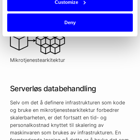
Customize
funksjonene er atskilt fra hverandre. I tillegg gir
det oss muligheten til å skalere
gjennomstrømningen bare der det er nødvendig.
Deny
Mikrotjenestearkitektur
Serverløs databehandling
Selv om det å definere infrastrukturen som kode
og bruke en mikrotjenestearkitektur forbedrer
skalerbarheten, er det fortsatt en tid- og
personalkostnad knyttet til skalering av
maskinvaren som brukes av infrastrukturen. En
fremtredende løsning på dette er å bruke det som