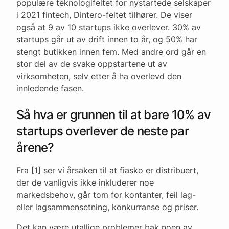
populære teknologifeltet for nystartede selskaper
i 2021 fintech, Dintero-feltet tilhører. De viser
også at 9 av 10 startups ikke overlever. 30% av
startups går ut av drift innen to år, og 50% har
stengt butikken innen fem. Med andre ord går en
stor del av de svake oppstartene ut av
virksomheten, selv etter å ha overlevd den
innledende fasen.
Så hva er grunnen til at bare 10% av
startups overlever de neste par
årene?
Fra [1] ser vi årsaken til at fiasko er distribuert,
der de vanligvis ikke inkluderer noe
markedsbehov, går tom for kontanter, feil lag-
eller lagsammensetning, konkurranse og priser.
Det kan være utallige problemer bak noen av