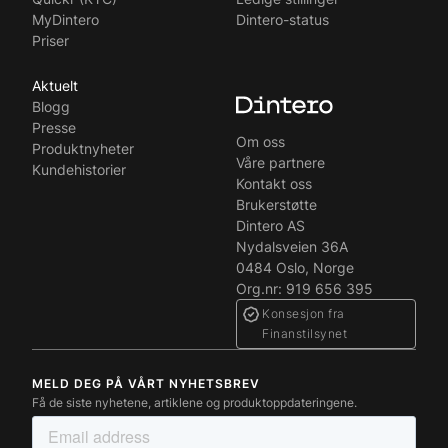
MyDintero
Dintero-status
Priser
Aktuelt
Blogg
Presse
Om oss
Produktnyheter
Våre partnere
Kundehistorier
Kontakt oss
Brukerstøtte
Dintero AS
Nydalsveien 36A
0484 Oslo, Norge
Org.nr: 919 656 395
Konsesjon fra
Finanstilsynet
MELD DEG PÅ VÅRT NYHETSBREV
Få de siste nyhetene, artiklene og produktoppdateringene.