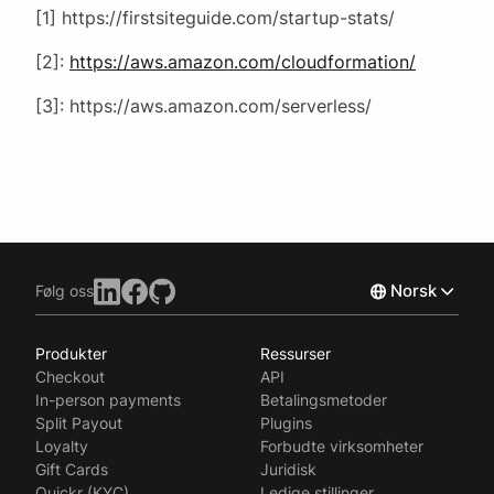
[1] https://firstsiteguide.com/startup-stats/
[2]:
https://aws.amazon.com/cloudformation/
[3]: https://aws.amazon.com/serverless/
Norsk
Følg oss
Produkter
Ressurser
English
Checkout
API
Svenska
In-person payments
Betalingsmetoder
Split Payout
Plugins
Loyalty
Forbudte virksomheter
Gift Cards
Juridisk
Quickr (KYC)
Ledige stillinger