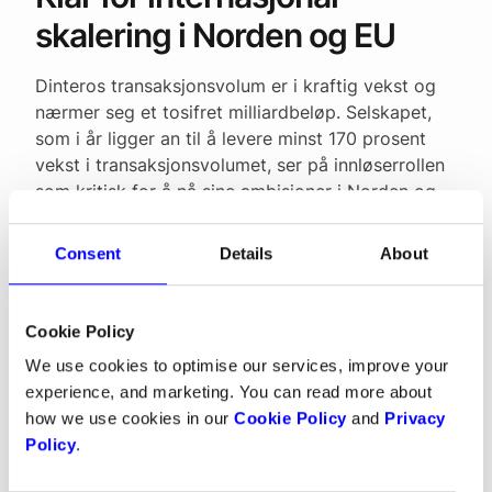
skalering i Norden og EU
Dinteros transaksjonsvolum er i kraftig vekst og
nærmer seg et tosifret milliardbeløp. Selskapet,
som i år ligger an til å levere minst 170 prosent
vekst i transaksjonsvolumet, ser på innløserrollen
som kritisk for å nå sine ambisjoner i Norden og
Europa.
Consent
Details
About
– Vi har bygget en teknologi som er raskere og
mer fleksibel enn det de tradisjonelle aktørene
tilbyr. Å eie innløserrollen gir oss kontroll over
Cookie Policy
kostnader, data, utviklingsfart og innovasjon.
Dette betyr at vi kan skape helt nye kundereiser
We use cookies to optimise our services, improve your
som tidligere har vært vanskelig å realisere. Våre
experience, and marketing. You can read more about
kunder får dermed mulighet til å tenke mer
how we use cookies in our
Cookie Policy
and
Privacy
kreativt om hvordan de best møter dagens og
Policy
.
fremtidens krav. Nå er vi i posisjon til å ta de