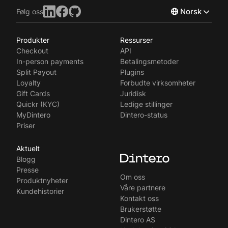
Norsk
Følg oss
Produkter
Ressurser
English
Checkout
API
Svenska
In-person payments
Betalingsmetoder
Split Payout
Plugins
Loyalty
Forbudte virksomheter
Gift Cards
Juridisk
Quickr (KYC)
Ledige stillinger
MyDintero
Dintero-status
Priser
Aktuelt
Blogg
Presse
Om oss
Produktnyheter
Våre partnere
Kundehistorier
Kontakt oss
Brukerstøtte
Dintero AS