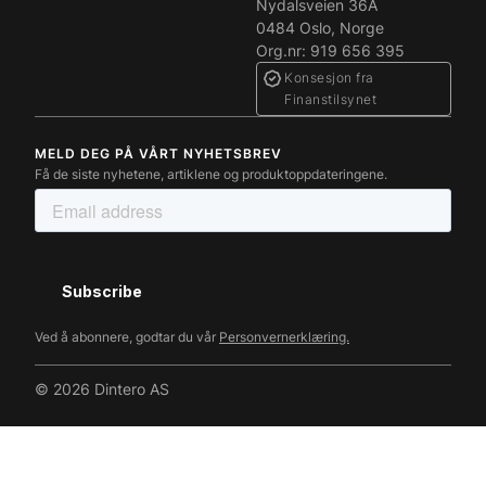
Nydalsveien 36A
0484 Oslo, Norge
Org.nr: 919 656 395
Konsesjon fra
Finanstilsynet
MELD DEG PÅ VÅRT NYHETSBREV
Få de siste nyhetene, artiklene og produktoppdateringene.
Ved å abonnere, godtar du vår
Personvernerklæring.
© 2026 Dintero AS