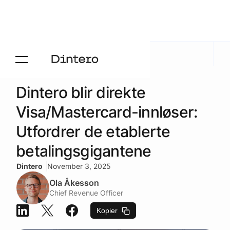
Aktuelt
/
Presse
Dintero blir direkte
Visa/Mastercard-innløser:
Utfordrer de etablerte
betalingsgigantene
Dintero
November 3, 2025
Ola Åkesson
Chief Revenue Officer
Kopier