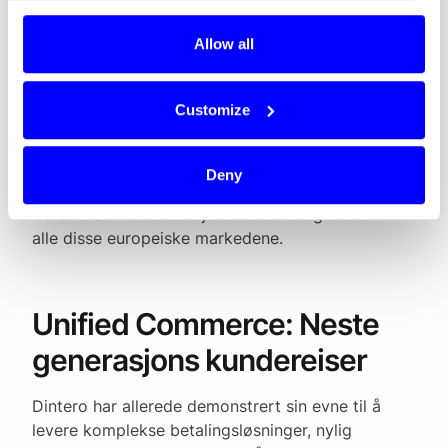
største kundecase’ene og fighte mot alle de
etablerte gigantene, fortsetter Navaratnam.
Allow all
Selskapet har allerede tillatelse fra norske
Finanstilsynet til å tilby betalingstjenester i hele
Customize
EU og EØS. Den nye innløsergodkjenningen er en
avgjørende milepæl som styrker Dinteros
konkurransekraft betydelig, spesielt innen
Deny
enterprise-segmentet. Nå kan Dintero også
behandle korttransaksjoner direkte og skalert i
alle disse europeiske markedene.
Unified Commerce: Neste
generasjons kundereiser
Dintero har allerede demonstrert sin evne til å
levere komplekse betalingsløsninger, nylig