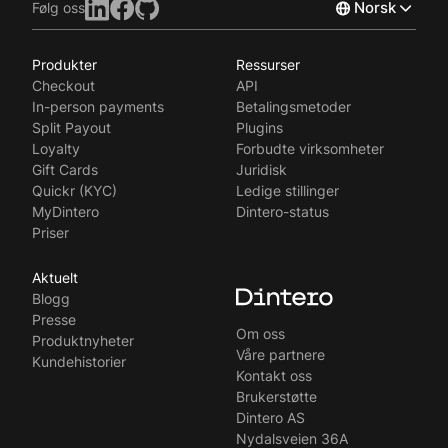
Norsk
Følg oss
Produkter
Ressurser
English
Checkout
API
Svenska
In-person payments
Betalingsmetoder
Split Payout
Plugins
Loyalty
Forbudte virksomheter
Gift Cards
Juridisk
Quickr (KYC)
Ledige stillinger
MyDintero
Dintero-status
Priser
Aktuelt
Blogg
Presse
Om oss
Produktnyheter
Våre partnere
Kundehistorier
Kontakt oss
Brukerstøtte
Dintero AS
Nydalsveien 36A