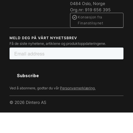
0484 Oslo, Norge
Org.nr: 919 656 395
Konsesjon fra
Finanstilsynet
MELD DEG PÅ VÅRT NYHETSBREV
Få de siste nyhetene, artiklene og produktoppdateringene.
Ved å abonnere, godtar du vår
Personvernerklæring.
© 2026 Dintero AS