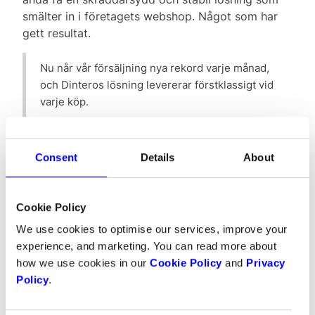
smälter in i företagets webshop. Något som har
gett resultat.
Nu når vår försäljning nya rekord varje månad,
och Dinteros lösning levererar förstklassigt vid
varje köp.
En av de största fördelarna med Dintero är enligt
Michael hur öppna de är med priserna.
Consent
Details
About
Cookie Policy
We use cookies to optimise our services, improve your
experience, and marketing. You can read more about
how we use cookies in our
Cookie Policy
and
Privacy
Policy
.