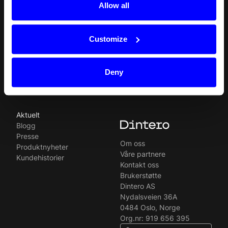
Allow all
Produkter
Ressurser
English
Checkout
API
Svenska
In-person payments
Betalingsmetoder
Split Payout
Plugins
Customize
Loyalty
Forbudte virksomheter
Gift Cards
Juridisk
Quickr (KYC)
Ledige stillinger
Deny
MyDintero
Dintero-status
Priser
Aktuelt
Blogg
Presse
Om oss
Produktnyheter
Våre partnere
Kundehistorier
Kontakt oss
Brukerstøtte
Dintero AS
Nydalsveien 36A
0484 Oslo, Norge
Org.nr: 919 656 395