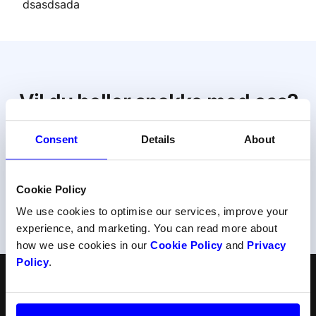
dsasdsada
Vil du heller snakke med oss?
Få personlig hjelp fra en av våre eksperter.
Consent
Details
About
Kontakt support
Cookie Policy
Eller ring oss på
22 34 34 54
We use cookies to optimise our services, improve your
experience, and marketing. You can read more about
how we use cookies in our
Cookie Policy
and
Privacy
Policy
.
Norsk
Følg oss