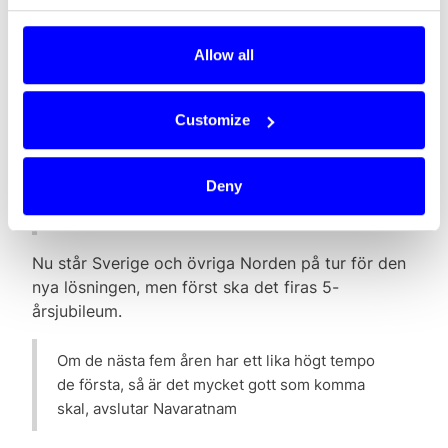
erbjuda nya sömlösa kundresor för
slutanvändaren. Det kan vara en laddapp med
Allow all
översikt över alla laddstationer i Norden, som
Elton, eller VY som erbjuder bokning av hela
resan i samma app. Konsumenterna förväntar
Customize
sig den här typen av tjänster i dessa dagar och
Split Payment tillhandahåller
Deny
betalningslösningen för dessa, säger Daro
Navaratnam.
Nu står Sverige och övriga Norden på tur för den
nya lösningen, men först ska det firas 5-
årsjubileum.
Om de nästa fem åren har ett lika högt tempo
de första, så är det mycket gott som komma
skal, avslutar Navaratnam