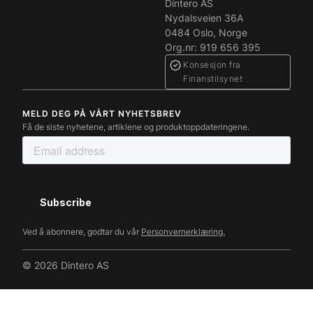
Dintero AS
Nydalsveien 36A
0484 Oslo, Norge
Org.nr: 919 656 395
Konsesjon fra
Finanstilsynet
MELD DEG PÅ VÅRT NYHETSBREV
Få de siste nyhetene, artiklene og produktoppdateringene.
Ved å abonnere, godtar du vår
Personvernerklæring.
© 2026 Dintero AS