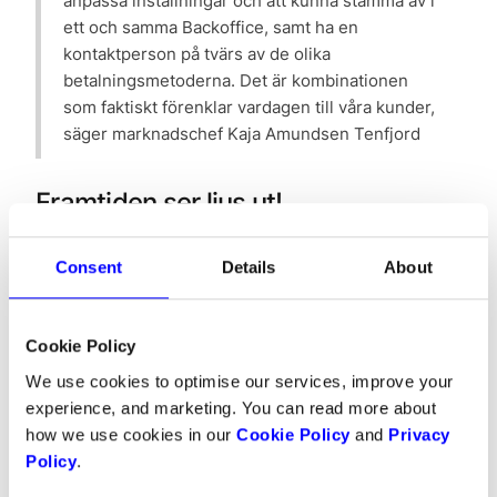
anpassa inställningar och att kunna stämma av i
ett och samma Backoffice, samt ha en
kontaktperson på tvärs av de olika
betalningsmetoderna. Det är kombinationen
som faktiskt förenklar vardagen till våra kunder,
säger marknadschef Kaja Amundsen Tenfjord
Framtiden ser ljus ut!
Checkouten uppdateras ständigt med de mest
Consent
Details
About
populära betalningsmetoderna som; Swish, Vipps,
MobilePay, faktura/delbetalning och
Visa/Mastercard. Fler betalningsmetoder är på
Cookie Policy
gång, men så sent som i april kom en väldigt
We use cookies to optimise our services, improve your
viktig lansering; Split Payment.
experience, and marketing. You can read more about
how we use cookies in our
Cookie Policy
and
Privacy
Split Payment har varit helt avgörande för oss.
Policy
.
Det kommer hela tiden nya marknadsplatser
och plattformar som utvecklar och önskar att