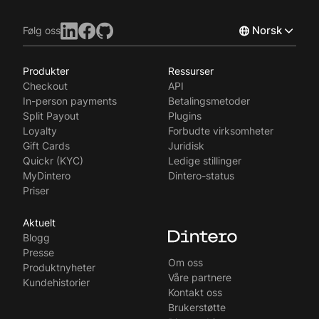
Norsk
Følg oss
Produkter
Ressurser
English
Checkout
API
Svenska
In-person payments
Betalingsmetoder
Split Payout
Plugins
Loyalty
Forbudte virksomheter
Gift Cards
Juridisk
Quickr (KYC)
Ledige stillinger
MyDintero
Dintero-status
Priser
Aktuelt
Blogg
Presse
Om oss
Produktnyheter
Våre partnere
Kundehistorier
Kontakt oss
Brukerstøtte