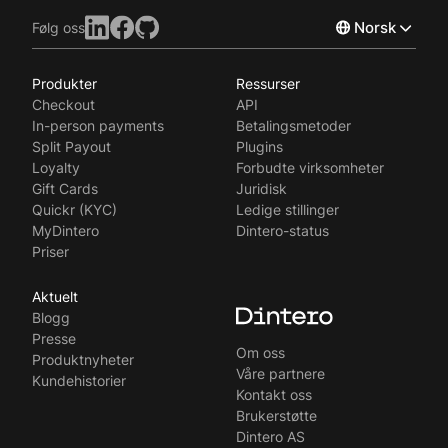
Norsk
Følg oss
Produkter
Ressurser
English
Checkout
API
Svenska
In-person payments
Betalingsmetoder
Split Payout
Plugins
Loyalty
Forbudte virksomheter
Gift Cards
Juridisk
Quickr (KYC)
Ledige stillinger
MyDintero
Dintero-status
Priser
Aktuelt
Blogg
Presse
Om oss
Produktnyheter
Våre partnere
Kundehistorier
Kontakt oss
Brukerstøtte
Dintero AS