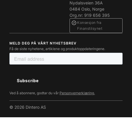
Nydalsveien 36A
0484 Oslo, Norge
Org.nr: 919 656 395
Konsesjon fra
Finanstilsynet
MELD DEG PÅ VÅRT NYHETSBREV
Få de siste nyhetene, artiklene og produktoppdateringene.
Ved å abonnere, godtar du vår
Personvernerklæring.
© 2026 Dintero AS