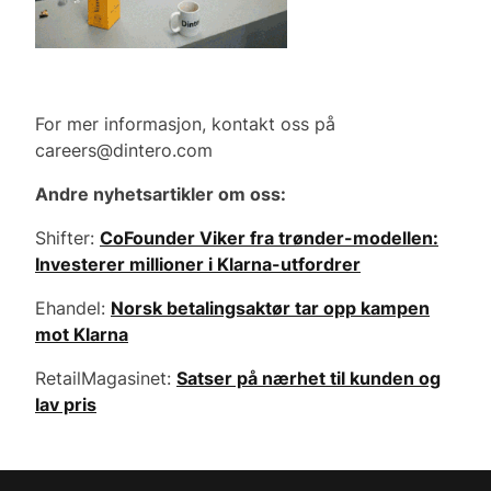
For mer informasjon, kontakt oss på
careers@dintero.com
Andre nyhetsartikler om oss:
Shifter:
CoFounder Viker fra trønder-modellen:
Investerer millioner i Klarna-utfordrer
Ehandel:
Norsk betalingsaktør tar opp kampen
mot Klarna
RetailMagasinet:
Satser på nærhet til kunden og
lav pris