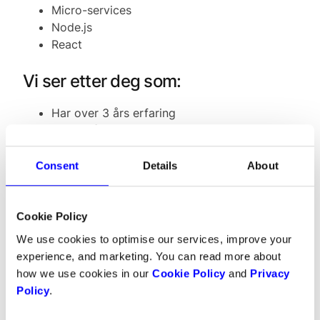
Micro-services
Node.js
React
Vi ser etter deg som:
Har over 3 års erfaring
Ønsker å jobbe sammen med et lite,
engasjert team
Trigger på fremtidsrettet teknologi og
Consent
Details
About
innovasjon.
Liker å følge nye konsepter fra idéstadiet ut i
produksjon
Cookie Policy
Vil jobbe med moderne teknologi og verktøy
We use cookies to optimise our services, improve your
experience, and marketing. You can read more about
Vi kan tilby deg:
how we use cookies in our
Cookie Policy
and
Privacy
Policy
.
En utfordrende og variert stilling med mye
ansvar