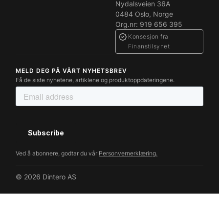
Nydalsveien 36A
0484 Oslo, Norge
Org.nr: 919 656 395
Konsesjon fra
Finanstilsynet
MELD DEG PÅ VÅRT NYHETSBREV
Få de siste nyhetene, artiklene og produktoppdateringene.
Ved å abonnere, godtar du vår
Personvernerklæring.
© 2026 Dintero AS