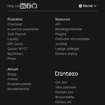
Norsk
Følg oss
Produkter
Ressurser
English
Checkout
API
Svenska
In-person payments
Betalingsmetoder
Split Payout
Plugins
Loyalty
Forbudte virksomheter
Gift Cards
Juridisk
Quickr (KYC)
Ledige stillinger
MyDintero
Dintero-status
Priser
Aktuelt
Blogg
Presse
Om oss
Produktnyheter
Våre partnere
Kundehistorier
Kontakt oss
Brukerstøtte
Dintero AS