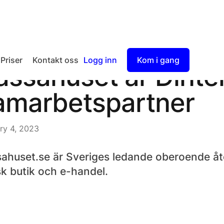
Priser
Kontakt oss
Logg inn
Kom i gang
assahuset är Dinte
Checkout
amarbetspartner
Split Payout
ry 4, 2023
ahuset.se är Sveriges ledande oberoende åter
sk butik och e-handel.