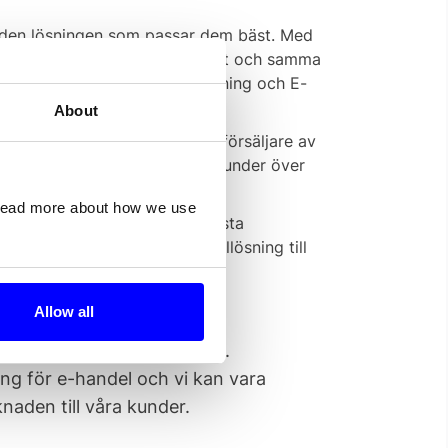
ta den lösningen som passar dem bäst. Med
juda alla betaltjänster under ett och samma
ler, inlösenavtal, App-beställning och E-
About
 dess varit en oberoendeåterförsäljare av
ch via deras webbutik når de kunder över
 read more about how we use
 att de alltid levererar de bästa
 hela vägen från val av betallösning till
Allow all
out att erbjuda våra kunder.
ng för e-handel och vi kan vara
naden till våra kunder.