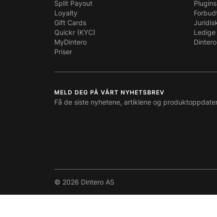
Split Payout
Plugins
Loyalty
Forbud
Gift Cards
Juridis
Quickr (KYC)
Ledige 
MyDintero
Dintero
Priser
MELD DEG PÅ VÅRT NYHETSBREV
Få de siste nyhetene, artiklene og produktoppdate
© 2026 Dintero AS