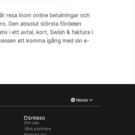
år resa inom online betalningar och
ro. Den absolut största fördelen
iv i ett avtal, kort, Swish & faktura i
rocessen att komma igång med sin e-
Norsk
English
Om oss
Våre partnere
Svenska
Kontakt oss