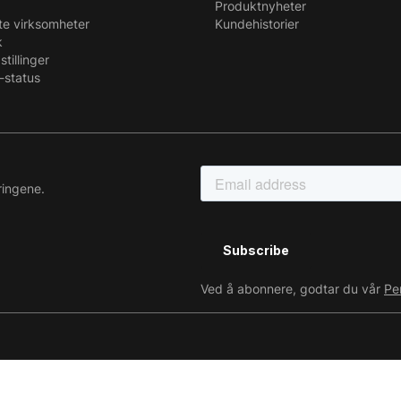
Produktnyheter
te virksomheter
Kundehistorier
k
stillinger
-status
ringene.
Ved å abonnere, godtar du vår
Pe