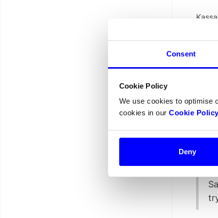
Kassa
kunde
tak, 
hande
Consent
Kassa
betal
Cookie Policy
hela S
We use cookies to optimise 
De har
cookies in our
Cookie Polic
produk
färdig
Deny
Vi
Sa
tr