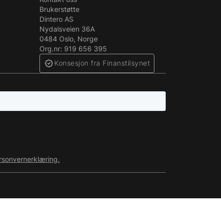
Brukerstøtte
Dintero AS
Nydalsveien 36A
0484 Oslo, Norge
Org.nr: 919 656 395
Konsesjon fra Finanstilsynet
rsonvernerklæring.