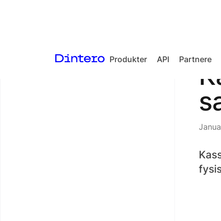
Produkter
API
Partnere
<- Tilbake til artikler
K
Checkout
s
In-person
payments
Janua
Split Payout
Loyalty
Kass
fysi
Gift Cards