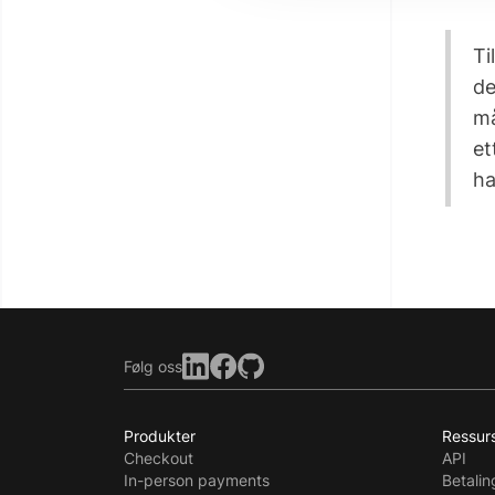
Ti
de
må
et
ha
Følg oss
Produkter
Ressur
Checkout
API
In-person payments
Betali