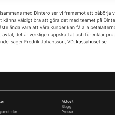
llsammans med Dintero ser vi framemot att påbörja v
t känns väldigt bra att göra det med teamet på Dinte
ste ända vara att våra kunder kan få alla betalalternat
t avtal, det är verkligen uppskattat och förenklar p
ndel säger Fredrik Johansson, VD,
kassahuset.se
ser
Aktuelt
Blogg
ngsmetoder
Presse