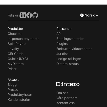
Norsk
Følg oss
Produkter
Ressurser
English
Checkout
API
Svenska
In-person payments
Betalingsmetoder
Split Payout
Plugins
Loyalty
Forbudte virksomheter
Gift Cards
Juridisk
Quickr (KYC)
Ledige stillinger
MyDintero
Dintero-status
Priser
Aktuelt
Blogg
Presse
Om oss
Produktnyheter
Våre partnere
Kundehistorier
Kontakt oss