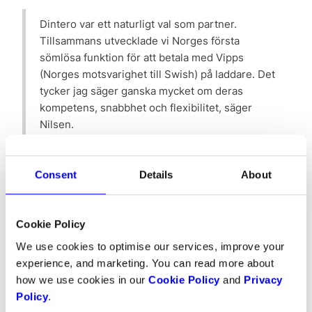
Dintero var ett naturligt val som partner.
Tillsammans utvecklade vi Norges första
sömlösa funktion för att betala med Vipps
(Norges motsvarighet till Swish) på laddare. Det
tycker jag säger ganska mycket om deras
kompetens, snabbhet och flexibilitet, säger
Nilsen.
Elton-kunder kan lägga till sitt kort, eller betala
Consent
Details
About
med Vipps eller Swish. När de sparar sitt kort
behöver de inte legitimera sig varje gång de
laddar bilen och vilket ger en mycket bra
Cookie Policy
kundupplevelse. En plattform med flera
betalningsmetoder ger kunden valfrihet och det är
We use cookies to optimise our services, improve your
viktigt, säger Nilsen, dessutom ger lösningen oss
experience, and marketing. You can read more about
ett enda backoffice i kombination med
how we use cookies in our
Cookie Policy
and
Privacy
möjligheter till att skräddarsy vår lösning och få
Policy
.
snabb hjälp från Dinteros team när vi behöver det.