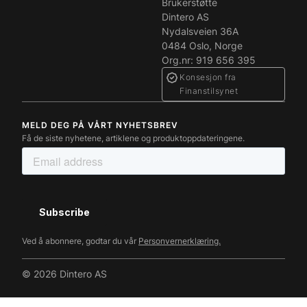
Brukerstøtte
Dintero AS
Nydalsveien 36A
0484 Oslo, Norge
Org.nr: 919 656 395
Konsesjon fra
Finanstilsynet
MELD DEG PÅ VÅRT NYHETSBREV
Få de siste nyhetene, artiklene og produktoppdateringene.
Ved å abonnere, godtar du vår
Personvernerklæring.
© 2026 Dintero AS