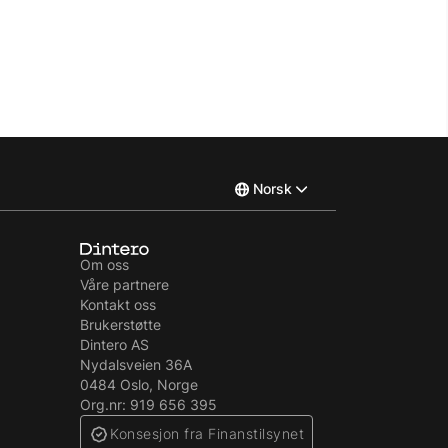
Norsk
English
Om oss
Våre partnere
Svenska
Kontakt oss
Brukerstøtte
Dintero AS
Nydalsveien 36A
0484 Oslo, Norge
Org.nr: 919 656 395
Konsesjon fra Finanstilsynet