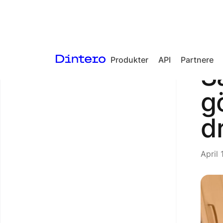
Produkter
API
Partnere
<- Tilbake til artikler
S
Checkout
g
In-person
payments
d
Split Payout
Loyalty
April 
Gift Cards