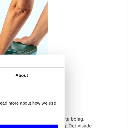
About
d nästan 70 procent.
 read more about how we use
enhet och kunskap om att starta bolag.
ygg och säker betalningslösning. Det visade