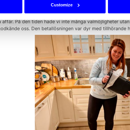
ra svårare än väntat.
Customize
a betalleverantörer kräver "gröna siffror", vilket gör det my
a affär. På den tiden hade vi inte många valmöjligheter uta
odkände oss. Den betallösningen var dyr med tillhörande hö