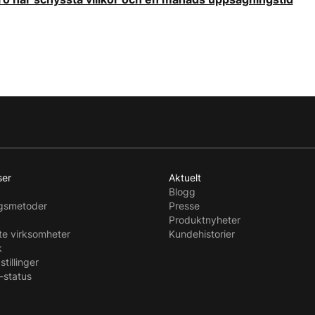
ser
Aktuelt
Blogg
ngsmetoder
Presse
Produktnyheter
te virksomheter
Kundehistorier
k
stillinger
-status