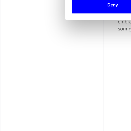
sig va
Deny
– Fler
en br
som g