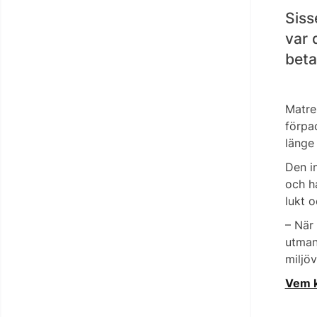
Siss
var 
beta
Matre
förpa
länge
Den i
och h
lukt o
– När
utman
miljöv
Vem k