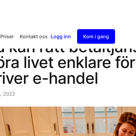
Priser
Kontakt oss
Logg inn
Kom i gang
å kan rätt betaltjän
Checkout
öra livet enklare fö
Split Payout
river e-handel
1, 2022