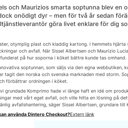
els och Maurizios smarta soptunna blev en 
dock onödigt dyr – men för två år sedan förä
ltjänstleverantör göra livet enklare för dig s
ster, otymplig plast och kladdig kartong. I hemmets hjärta
ckningar och avfall. När Sissel Albertsen och Maurizio Lu
 funderat på hur soporna i köket bättre kunde tas omhand.
nnovativa soptunnan, som säljs via den egna webbutiken, k
ar tagit den norska och svenska marknaden med storm. Sop
ch förbättrar ordningen i köket.
 vi grundade Komprimo hade vi länge haft en idé om produkte
ingar med vårt eget avfall, och ville hitta en lösning på de
änlig avfallshantering, säger Sissel Albertsen, grundare til
an använda Dintero Checkout?
Extern länk