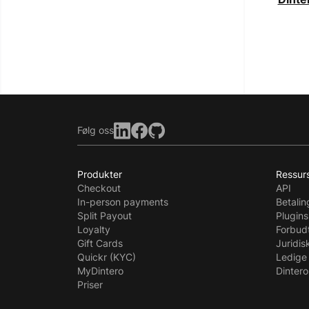
Følg oss
Produkter
Ressur
Checkout
API
In-person payments
Betali
Split Payout
Plugins
Loyalty
Forbud
Gift Cards
Juridis
Quickr (KYC)
Ledige 
MyDintero
Dintero
Priser