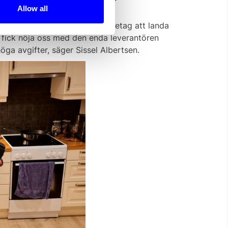
Allow all
cket svårt för ett nystartat företag att landa
n fick nöja oss med den enda leverantören
ga avgifter, säger Sissel Albertsen.