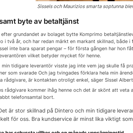
Sissels och Maurizios smarta soptunna ble
samt byte av betaltjänst
r efter grundandet av bolaget bytte Komprimo betaltjänstlev
o i två år, och har redan märkt en markant skillnad, både i
ssel inte bara sparat pengar – för första gången har hon få
leverantören vilket betyder mycket för henne.
min tidigare leverantör visste jag inte vem jag skulle få pr
ner som svarade Och jag tvingades förklara hela min ären
 rådgivare, är kontakten otroligt enkel, säger Sissel Alber
s rådgivare kommer ihåg henne och det är skönt att veta a
nabbt telefonsamtal bort.
Det är stor skillnad på Dintero och min tidigare levera
kelt för oss. Bra kundservice är minst lika viktigt so
ro har schyssta villkor och en månads uppsägningstid