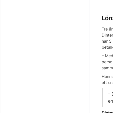
Lön
Tre å
Dinter
har Si
betal
– Med 
perso
samma
Henne
ett s
– 
en
Dinte