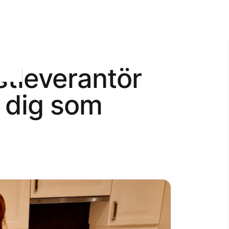
stleverantör
r dig som