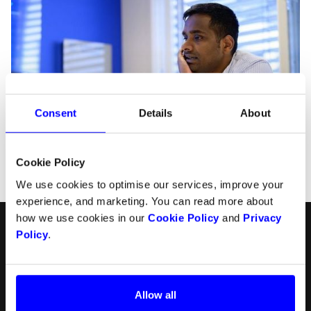
Consent
Details
About
Cookie Policy
We use cookies to optimise our services, improve your
experience, and marketing. You can read more about
how we use cookies in our
Cookie Policy
and
Privacy
Norsk
Følg oss
Policy
.
Produkter
Ressurser
English
Checkout
API
Allow all
Svenska
In-person payments
Betalingsmetoder