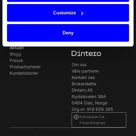
Split Payout
Plugins
Loyalty
Forbudte virksomheter
Customize
Gift Cards
Juridisk
Quickr (KYC)
Ledige stillinger
MyDintero
Dintero-status
Deny
Priser
Aktuelt
Blogg
Presse
Om oss
Produktnyheter
Våre partnere
Kundehistorier
Kontakt oss
Brukerstøtte
Dintero AS
Nydalsveien 36A
0484 Oslo, Norge
Org.nr: 919 656 395
Konsesjon fra
Finanstilsynet