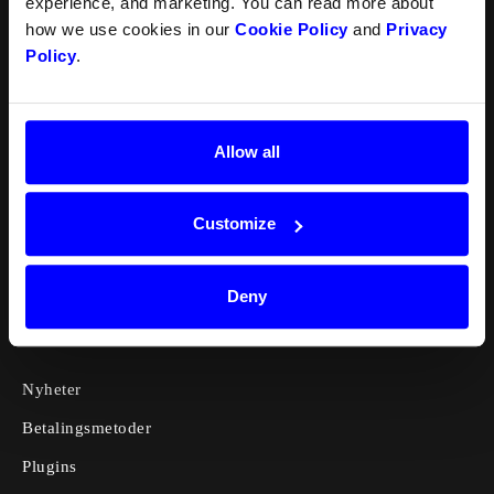
experience, and marketing. You can read more about
how we use cookies in our
Cookie Policy
and
Privacy
Produkter
Policy
.
Checkout
Allow all
Split payment
Dintero Backoffice
Customize
myDintero
Quickr
Deny
Linker
Nyheter
Betalingsmetoder
Plugins