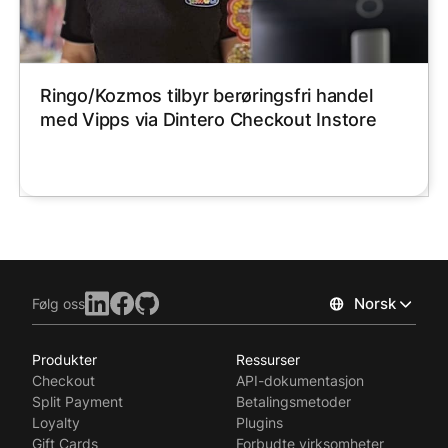
Ringo/Kozmos tilbyr berøringsfri handel
med Vipps via Dintero Checkout Instore
Norsk
Følg oss
Produkter
Ressurser
Checkout
API-dokumentasjon
Split Payment
Betalingsmetoder
Loyalty
Plugins
Gift Cards
Forbudte virksomheter