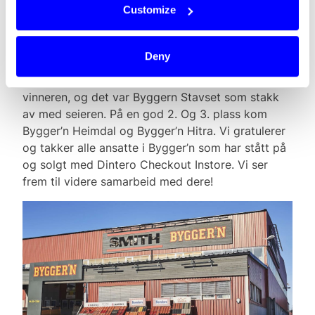
Customize
I forbindelse med den nye løsningen kjørte vi i
gang en konkurranse internt i Bygger’n. Den
Deny
butikken som hadde flest transaksjoner frem til 31.
mai ville få et gavekort. Nå har vi trukket
vinneren, og det var Byggern Stavset som stakk
av med seieren. På en god 2. Og 3. plass kom
Bygger’n Heimdal og Bygger’n Hitra. Vi gratulerer
og takker alle ansatte i Bygger’n som har stått på
og solgt med Dintero Checkout Instore. Vi ser
frem til videre samarbeid med dere!