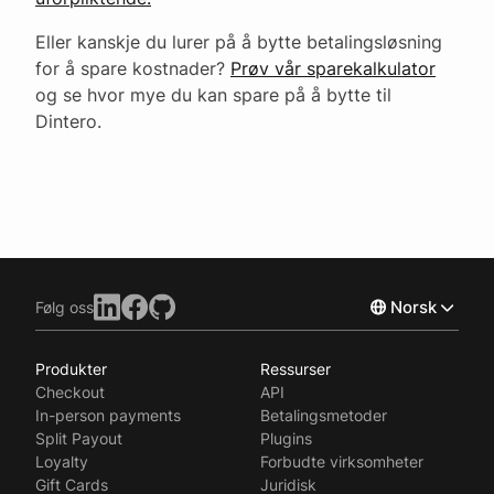
Eller kanskje du lurer på å bytte betalingsløsning
for å spare kostnader?
Prøv vår sparekalkulator
og se hvor mye du kan spare på å bytte til
Dintero.
Norsk
Følg oss
Produkter
Ressurser
English
Checkout
API
Svenska
In-person payments
Betalingsmetoder
Split Payout
Plugins
Loyalty
Forbudte virksomheter
Gift Cards
Juridisk