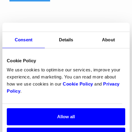
Consent
Details
About
Hvordan fungerer mobil
betaling?
Cookie Policy
Med en mobil betalingsløsning behandles
We use cookies to optimise our services, improve your
betalingene gjennom en betalingsapp som er
experience, and marketing. You can read more about
koblet til en bankkonto eller et betalingskort.
how we use cookies in our
Cookie Policy
and
Privacy
Policy
.
Når noen skal gjøre en betaling i en nettbutikk,
velger de først ønsket
betalingsmetode
og angir
nødvendig informasjon. Deretter bruker de appen
til å autentisere betalingen slik at pengene kan
Allow all
overføres til mottakerens konto.