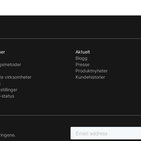
ser
Aktuelt
Blogg
ngsmetoder
Presse
Produktnyheter
te virksomheter
Kundehistorier
k
stillinger
-status
ringene.