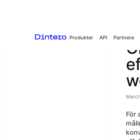
Produkter
API
Partnere
<- Back to articles
Ö
Checkout
ef
In-person
payments
w
Split Payout
Loyalty
March
Gift Cards
För 
måli
konv