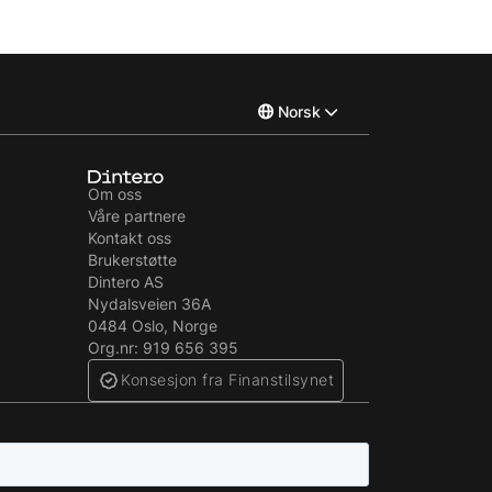
Norsk
English
Om oss
Våre partnere
Svenska
Kontakt oss
Brukerstøtte
Dintero AS
Nydalsveien 36A
0484 Oslo, Norge
Org.nr: 919 656 395
Konsesjon fra Finanstilsynet