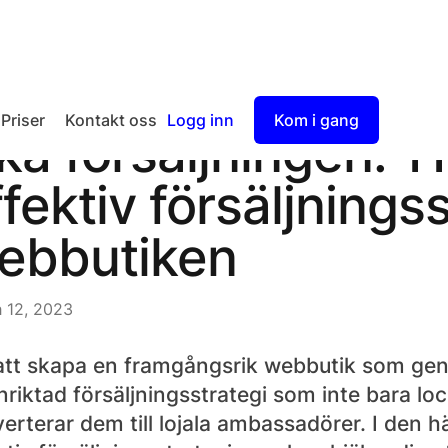
Priser
Kontakt oss
Logg inn
Kom i gang
ka försäljningen: 1
Checkout
fektiv försäljningss
Split Payout
ebbutiken
 12, 2023
att skapa en framgångsrik webbutik som gene
nriktad försäljningsstrategi som inte bara lo
erterar dem till lojala ambassadörer. I den här