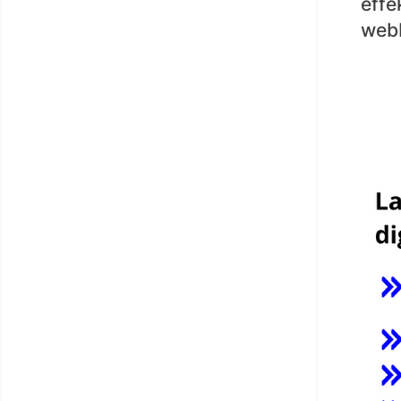
effe
webb