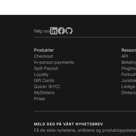
Følg oss
Produkter
Ressur
Checkout
API
In-person payments
Betali
Split Payout
Plugins
Loyalty
Forbud
Gift Cards
Juridis
Quickr (KYC)
Ledige 
MyDintero
Dintero
Priser
MELD DEG PÅ VÅRT NYHETSBREV
Få de siste nyhetene, artiklene og produktoppdate