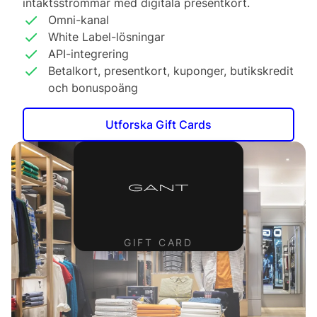
intäktsströmmar med
digitala presentkort
.
Omni-kanal
White Label-lösningar
API-integrering
Betalkort, presentkort, kuponger, butikskredit
och bonuspoäng
Utforska Gift Cards
GIFT CARD