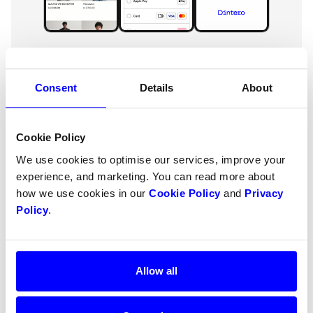
Consent
Details
About
Cookie Policy
We use cookies to optimise our services, improve your
In-person payments
experience, and marketing. You can read more about
With our Unified commerce base, we onboard
how we use cookies in our
Cookie Policy
and
Privacy
new stores and terminals within minutes. All API
Policy
.
driven, no backbone or heavy data mapping.
Competitive pricing
99.99% up-time
Allow all
Fast settlements
Let AI integrate for you with our MCP server