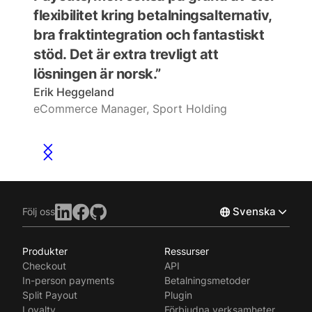
flexibilitet kring betalningsalternativ,
impor
bra fraktintegration och fantastiskt
gives
stöd. Det är extra trevligt att
to cu
lösningen är norsk.”
quick
Erik Heggeland
when
eCommerce Manager, Sport Holding
Jørgen
CEO, 
Svenska
Följ oss
Produkter
Ressurser
Norsk
Checkout
API
English
In-person payments
Betalningsmetoder
Split Payout
Plugin
Loyalty
Förbjudna verksamheter