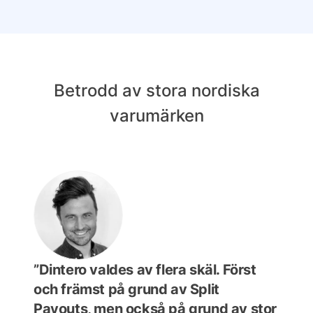
Betrodd av stora nordiska
varumärken
”Dintero valdes av flera skäl. Först
"A p
och främst på grund av Split
meth
Payouts, men också på grund av stor
freed