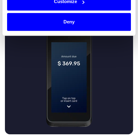
Customize
Explore In-person payments
Deny