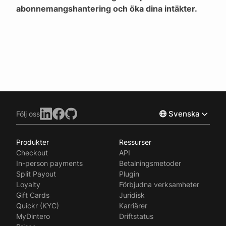
abonnemangshantering och öka dina intäkter.
Svenska
Följ oss
Produkter
Ressurser
Norsk
Checkout
API
English
In-person payments
Betalningsmetoder
Split Payout
Plugin
Loyalty
Förbjudna verksamheter
Gift Cards
Juridisk
Quickr (KYC)
Karriärer
MyDintero
Driftstatus