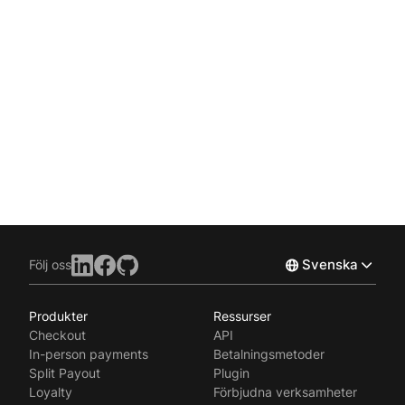
Svenska
Följ oss
Produkter
Ressurser
Norsk
Checkout
API
English
In-person payments
Betalningsmetoder
Split Payout
Plugin
Loyalty
Förbjudna verksamheter