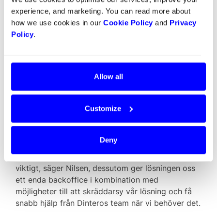
Dintero var ett naturligt val som partner.
experience, and marketing. You can read more about
Tillsammans utvecklade vi Norges första
how we use cookies in our
Cookie Policy
and
Privacy
sömlösa funktion för att betala med Vipps
Policy
.
(Norges motsvarighet till Swish) på laddare. Det
tycker jag säger ganska mycket om deras
kompetens, snabbhet och flexibilitet, säger
Nilsen.
Allow all
Elton-kunder kan lägga till sitt kort, eller betala
Customize
med Vipps eller Swish. När de sparar sitt kort
behöver de inte legitimera sig varje gång de
laddar bilen och vilket ger en mycket bra
Deny
kundupplevelse. En plattform med flera
betalningsmetoder ger kunden valfrihet och det är
viktigt, säger Nilsen, dessutom ger lösningen oss
ett enda backoffice i kombination med
möjligheter till att skräddarsy vår lösning och få
snabb hjälp från Dinteros team när vi behöver det.