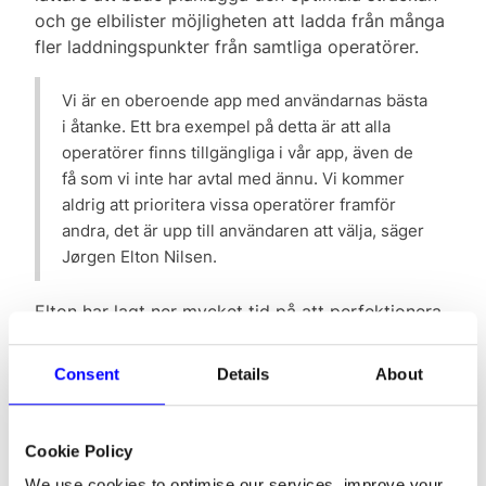
och ge elbilister möjligheten att ladda från många
fler laddningspunkter från samtliga operatörer.
Vi är en oberoende app med användarnas bästa
i åtanke. Ett bra exempel på detta är att alla
operatörer finns tillgängliga i vår app, även de
få som vi inte har avtal med ännu. Vi kommer
aldrig att prioritera vissa operatörer framför
andra, det är upp till användaren att välja, säger
Jørgen Elton Nilsen.
Elton har lagt ner mycket tid på att perfektionera
appen i Norge, men kan i dessa dagar berätta om
nyheten att appen nu fungerar i hela Norden. De
Consent
Details
About
har nu ingått ett samarbete med Dintero för att
betalningslösningen ska fungera sömlöst och
kunna anpassas Eltons kunder i hela Norden.
Cookie Policy
We use cookies to optimise our services, improve your