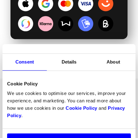
Consent
Details
About
Cookie Policy
We use cookies to optimise our services, improve your
experience, and marketing. You can read more about
Integrationen ska vara
how we use cookies in our
Cookie Policy
and
Privacy
Policy
.
enkel, och det är det med
Dintero