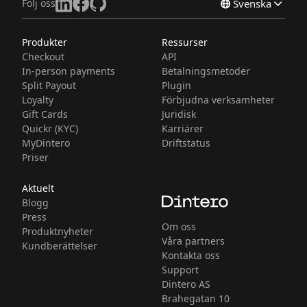
Följ oss
Svenska
Produkter
Ressurser
Norsk
Checkout
API
English
In-person payments
Betalningsmetoder
Split Payout
Plugin
Loyalty
Förbjudna verksamheter
Gift Cards
Juridisk
Quickr (KYC)
Karriärer
MyDintero
Driftstatus
Priser
Aktuelt
Blogg
Press
Om oss
Produktnyheter
Våra partners
Kundberättelser
Kontakta oss
Support
Dintero AS
Brahegatan 10