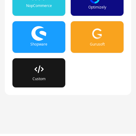
NopCommerce
Optimizely
Shopware
Gurusoft
Custom