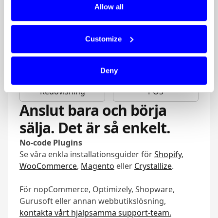
Börja sälja snabbt med våra plugins eller API:er.
Allow all
Anslut dina bokföringssystem, POS och
webhooks.
Customize
eCommerce
API
Deny
Redovisning
POS
Anslut bara och börja
sälja.
Det är så enkelt.
No-code Plugins
Se våra enkla installationsguider för
Shopify
,
WooCommerce
,
Magento
eller
Crystallize
.
För nopCommerce, Optimizely, Shopware,
Gurusoft eller annan webbutikslösning,
kontakta vårt hjälpsamma support-team.