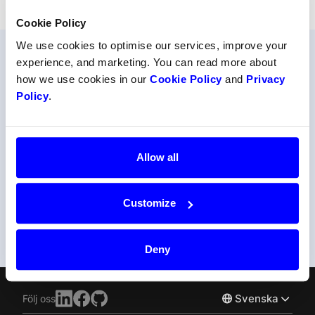
Cookie Policy
We use cookies to optimise our services, improve your
experience, and marketing. You can read more about
how we use cookies in our
Cookie Policy
and
Privacy
Föredrar du att prata med
Policy
.
oss?
Ta hjälp av en av våra betalningsexperter.
Allow all
Kontakta supporten
Customize
Eller ring oss på +47 22 34 34 54
Deny
Svenska
Följ oss