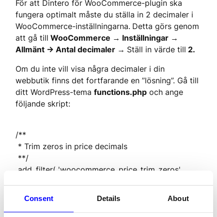
För att Dintero för WooCommerce-plugin ska 
fungera optimalt måste du ställa in 2 decimaler i 
WooCommerce-inställningarna.
Detta görs genom 
att gå till
 WooCommerce → Inställningar → 
Allmänt -> Antal decimaler → 
Ställ in värde till
 2.
Om du inte vill visa några decimaler i din 
webbutik finns det fortfarande en ”lösning”. Gå till 
ditt WordPress-tema 
functions.php
 och ange 
följande skript:
/**

 * Trim zeros in price decimals

 **/

 add_filter( 'woocommerce_price_trim_zeros', 
'__return_true' );
Consent
Details
About