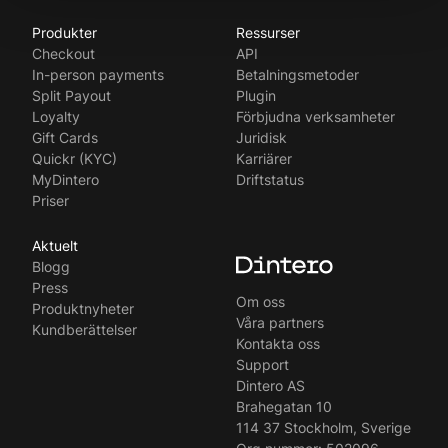
Produkter
Ressurser
Norsk
Checkout
API
English
In-person payments
Betalningsmetoder
Split Payout
Plugin
Loyalty
Förbjudna verksamheter
Gift Cards
Juridisk
Quickr (KYC)
Karriärer
MyDintero
Driftstatus
Priser
Aktuelt
Blogg
Press
Om oss
Produktnyheter
Våra partners
Kundberättelser
Kontakta oss
Support
Dintero AS
Brahegatan 10
114 37 Stockholm, Sverige