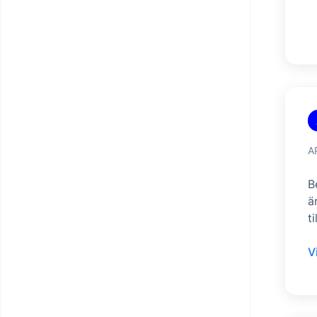
A
B
ä
t
V