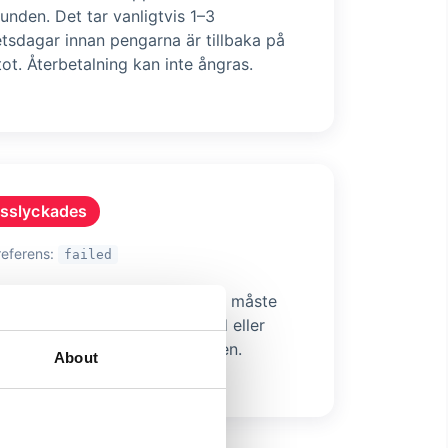
 kunden. Det tar vanligtvis 1–3
tsdagar innan pengarna är tillbaka på
ot. Återbetalning kan inte ångras.
sslyckades
referens:
failed
alningen misslyckades. Kunden måste
söka igen med en annan metod eller
rollera betalningsinformationen.
About