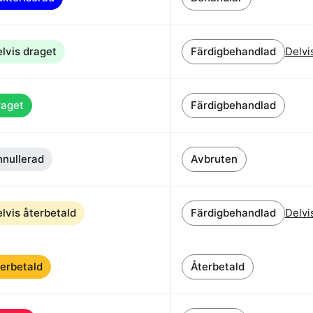
lvis draget
Färdigbehandlad
Delvi
raget
Färdigbehandlad
nullerad
Avbruten
lvis återbetald
Färdigbehandlad
Delvi
erbetald
Återbetald