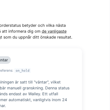
 orderstatus betyder och vilka nästa
å att informera dig om
de vanligaste
t som du uppnår ditt önskade resultat.
ntar
referens:
on_hold
lningen är satt till "väntar", vilket
bär manuell granskning. Denna status
nds endast av Walley. Ett utfall
mer automatiskt, vanligtvis inom 24
mar.