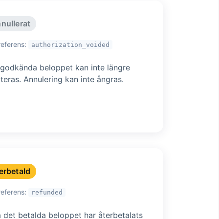
nullerat
referens:
authorization_voided
 godkända beloppet kan inte längre
teras. Annulering kan inte ångras.
erbetald
referens:
refunded
 det betalda beloppet har återbetalats