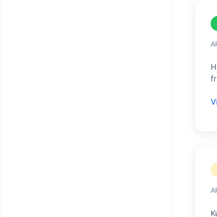
A
H
f
V
A
K