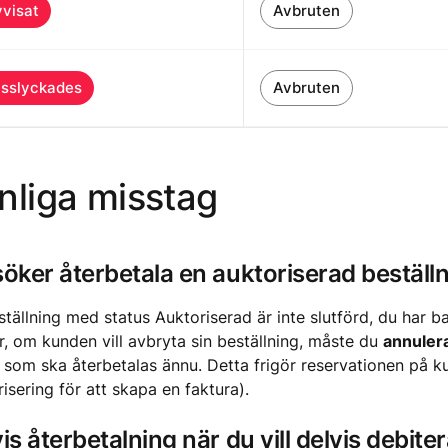
visat
Avbruten
sslyckades
Avbruten
nliga misstag
öker återbetala en auktoriserad beställ
tällning med status Auktoriserad är inte slutförd, du har ba
r, om kunden vill avbryta sin beställning, måste du
annuler
som ska återbetalas ännu. Detta frigör reservationen på kun
isering för att skapa en faktura).
is återbetalning när du vill delvis debite