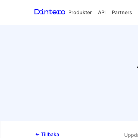
Produkter
API
Partners
Checkout
In-person
payments
Split Payout
Loyalty
Gift Cards
<- Tillbaka
Uppda