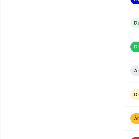
De
D
An
De
Åt