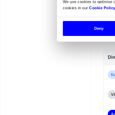
We use cookies to optimise 
Om
cookies in our
Cookie Polic
Vi vil
Deny
order
för va
Din
Ku
Vä
Au