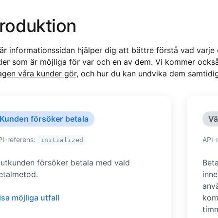
troduktion
r informationssidan hjälper dig att bättre förstå vad varje
der som är möjliga för var och en av dem. Vi kommer ocks
agen våra kunder gör
, och hur du kan undvika dem samtidig
Kunden försöker betala
Vä
PI-referens:
API-
initialized
lutkunden försöker betala med vald
Beta
etalmetod.
inne
anvä
isa möjliga utfall
kom
tim