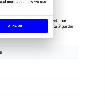
 read more about how we use
rce
webshop. Därför är det bra att veta hur
Allow all
ttar också länkar till relevanta åtgärder
s