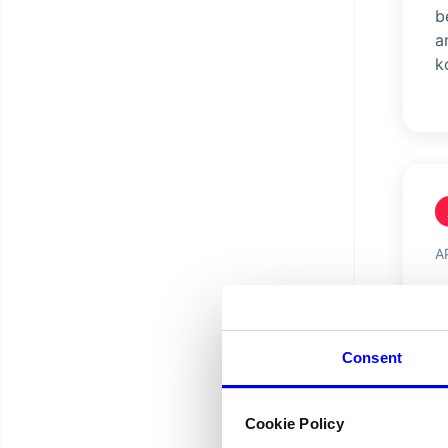
b
a
k
A
B
b
g
Consent
Cookie Policy