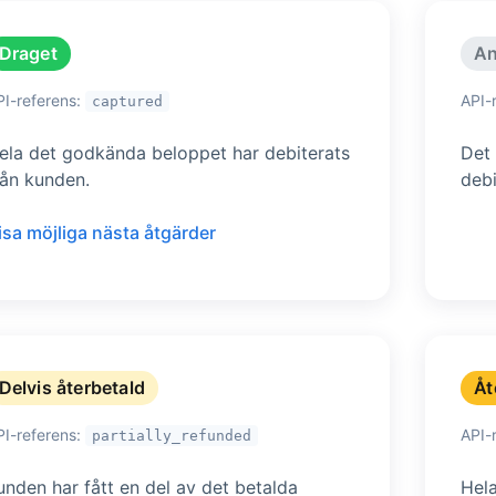
Draget
An
PI-referens:
API-
captured
ela det godkända beloppet har debiterats
Det
rån kunden.
debi
isa möjliga nästa åtgärder
Delvis återbetald
Åt
PI-referens:
API-
partially_refunded
unden har fått en del av det betalda
Hela