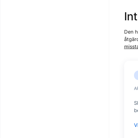
In
Den hä
åtgär
misst
A
S
b
V