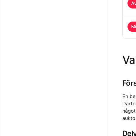
Av
Mi
Va
Förs
En bes
Därfö
något 
auktor
Delv