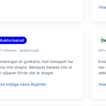
Visa
Auktoriserad
De
PI-referens:
API-
authorized
etalningen är godkänd, men beloppet har
End
nnu inte dragits. Beloppet betalas inte ut
har 
ill säljaren förrän det är draget.
debi
isa möjliga nästa åtgärder
Visa