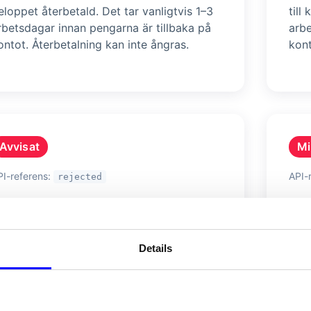
eloppet återbetald. Det tar vanligtvis 1–3
till
rbetsdagar innan pengarna är tillbaka på
arbe
ontot. Återbetalning kan inte ångras.
kont
Avvisat
Mi
PI-referens:
API-
rejected
etalningen avvisades, antingen av
Bet
etalningsleverantören eller efter manuell
för
ranskning.
kont
Details