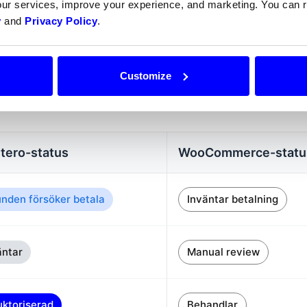
our services, improve your experience, and marketing. You can
 du använder WooComme
y
and
Privacy Policy
.
l att du om möjligt hanterar dina beställningar direkt i din 
Customize
status i Dintero motsvarar orderstatus i WooCommerce. Du hi
rje status i tabellen nedan.
tero-status
WooCommerce-statu
nden försöker betala
Inväntar betalning
ntar
Manual review
ktoriserad
Behandlar