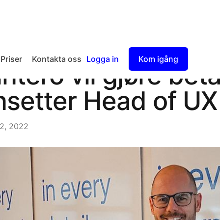
Priser
Kontakta oss
Logga in
Kom igång
intero vil gjøre bet
Checkout
nsetter Head of UX
Split Payout
2, 2022