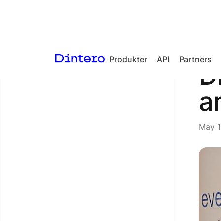
Produkter
API
Partners
<- Tilbaka till artiklar
D
Checkout
a
In-person
payments
May 1
Split Payout
Loyalty
Gift Cards