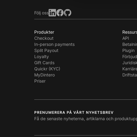
Följ oss
Produkter
Ressur
Checkout
API
In-person payments
Betaln
Split Payout
Plugin
Loyalty
Förbju
Gift Cards
Juridis
Quickr (KYC)
Karriär
MyDintero
Driftst
Priser
PRENUMERERA PÅ VÅRT NYHETSBREV
Få de senaste nyheterna, artiklarna och produktup