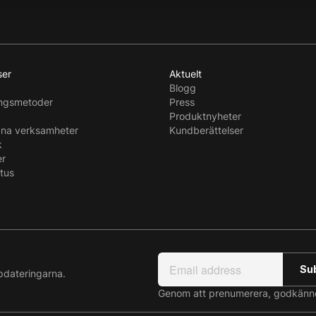
ser
Aktuelt
Blogg
ingsmetoder
Press
Produktnyheter
dna verksamheter
Kundberättelser
k
er
atus
pdateringarna.
Genom att prenumerera, godkänn