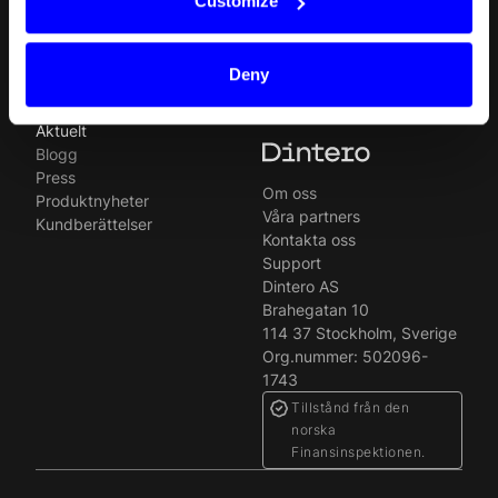
Customize
Gift Cards
Juridisk
Quickr (KYC)
Karriärer
MyDintero
Driftstatus
Deny
Priser
Aktuelt
Blogg
Press
Om oss
Produktnyheter
Våra partners
Kundberättelser
Kontakta oss
Support
Dintero AS
Brahegatan 10
114 37 Stockholm, Sverige
Org.nummer: 502096-
1743
Tillstånd från den
norska
Finansinspektionen.