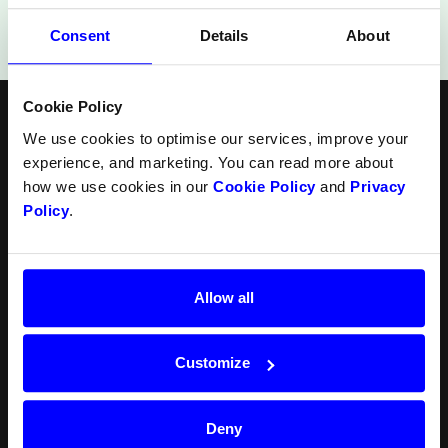
Consent
Details
About
Cookie Policy
Svenska
Följ oss
We use cookies to optimise our services, improve your
experience, and marketing. You can read more about
Produkter
Ressurser
Norsk
how we use cookies in our
Cookie Policy
and
Privacy
Checkout
API
Policy
.
English
In-person payments
Betalningsmetoder
Split Payout
Plugin
Loyalty
Förbjudna verksamheter
Gift Cards
Juridisk
Allow all
Quickr (KYC)
Karriärer
MyDintero
Driftstatus
Priser
Customize
Aktuelt
Blogg
Deny
Press