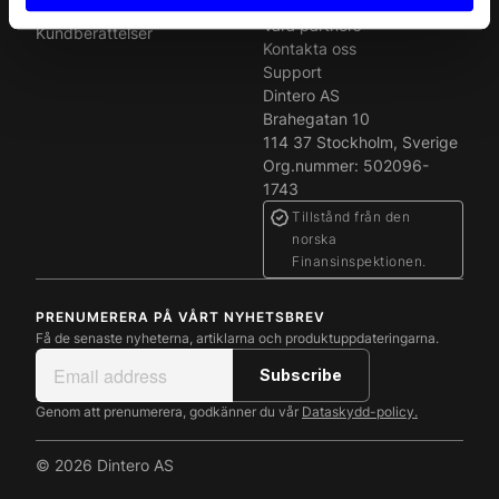
Om oss
Produktnyheter
Våra partners
Kundberättelser
Kontakta oss
Support
Dintero AS
Brahegatan 10
114 37 Stockholm, Sverige
Org.nummer: 502096-
1743
Tillstånd från den
norska
Finansinspektionen.
PRENUMERERA PÅ VÅRT NYHETSBREV
Få de senaste nyheterna, artiklarna och produktuppdateringarna.
Genom att prenumerera, godkänner du vår
Dataskydd-policy.
© 2026 Dintero AS