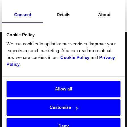
Consent
Details
About
Cookie Policy
We use cookies to optimise our services, improve your
Svenska
Följ oss
experience, and marketing. You can read more about
how we use cookies in our
Cookie Policy
and
Privacy
Produkter
Ressurser
Norsk
Policy
.
Checkout
API
English
In-person payments
Betalningsmetoder
Split Payout
Plugin
Loyalty
Förbjudna verksamheter
Allow all
Gift Cards
Juridisk
Quickr (KYC)
Karriärer
MyDintero
Driftstatus
Customize
Priser
Aktuelt
Deny
Blogg