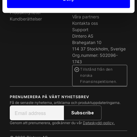
Press
Om oss
Produktnyheter
Våra partners
Kundberättelser
Kontakta oss
Support
Dintero AS
Brahegatan 10
114 37 Stockholm, Sverige
Org.nummer: 502096-
1743
Tillstånd från den
norska
Finansinspektionen.
PRENUMERERA PÅ VÅRT NYHETSBREV
Få de senaste nyheterna, artiklarna och produktuppdateringarna.
Genom att prenumerera, godkänner du vår
Dataskydd-policy.