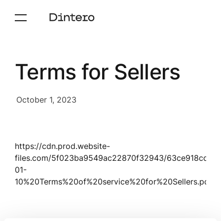
Terms for Sellers
October 1, 2023
https://cdn.prod.website-
files.com/5f023ba9549ac22870f32943/63ce918cda2
01-
10%20Terms%20of%20service%20for%20Sellers.pdf