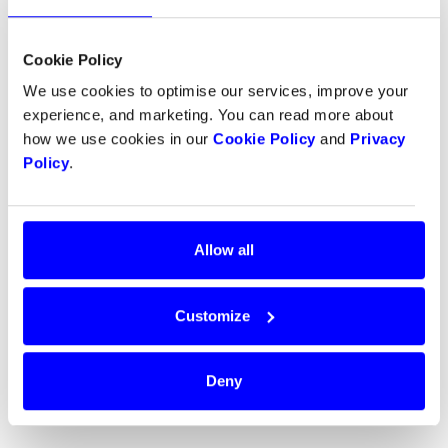
betalning online.
Krokedil startade 2010 och vi har jobbat med
Cookie Policy
WooCommerce sedan det lanserades 2011.
We use cookies to optimise our services, improve your
experience, and marketing. You can read more about
how we use cookies in our
Cookie Policy
and
Privacy
För mer information, besök
www.krokedil.se
Policy
.
Allow all
Customize
Deny