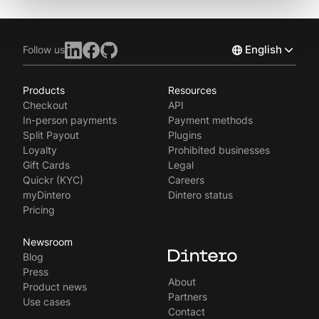
English
Follow us
Products
Resources
Norsk
Checkout
API
Svenska
In-person payments
Payment methods
Split Payout
Plugins
Loyalty
Prohibited businesses
Gift Cards
Legal
Quickr (KYC)
Careers
myDintero
Dintero status
Pricing
Newsroom
Blog
Press
About
Product news
Partners
Use cases
Contact