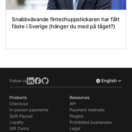
Snabbväxande fintechuppstickaren har fått
fäste i Sverige (hänger du med på tåget?)
English
Follow us
Products
Resources
Norsk
Checkout
API
Svenska
In-person payments
Payment methods
Split Payout
Plugins
Loyalty
Prohibited businesses
Gift Cards
Legal