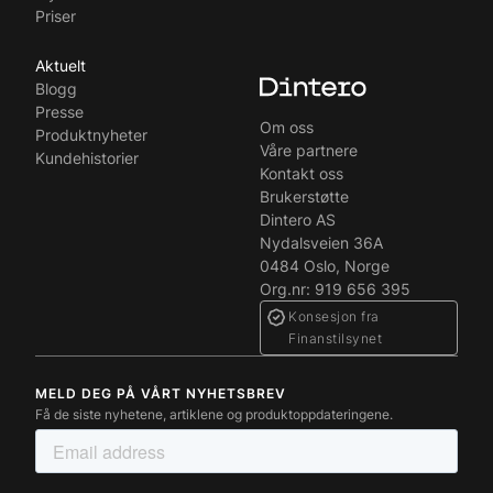
Priser
Aktuelt
Blogg
Presse
Om oss
Produktnyheter
Våre partnere
Kundehistorier
Kontakt oss
Brukerstøtte
Dintero AS
Nydalsveien 36A
0484 Oslo, Norge
Org.nr: 919 656 395
Konsesjon fra
Finanstilsynet
MELD DEG PÅ VÅRT NYHETSBREV
Få de siste nyhetene, artiklene og produktoppdateringene.