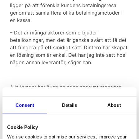
ligger på att förenkla kundens betalningsresa
genom att samla flera olika betalningsmetoder i
en kassa.
– Det är många aktörer som erbjuder
betallösningar, men det är ganska svårt att få det
att fungera på ett smidigt sätt. Dintero har skapat
en lösning som är enkel. Det har jag inte sett hos
någon annan leverantör, säger han.
Alla kunder har även en egen account manager.
Om Oliver Hertzman Kraft eller någon annan på
Myflow har frågor, eller funderingar kontaktar de
Consent
Details
About
Per Jesper Bäckehag på Dintero.
– Bra kundservice är viktigt för oss. Vi arbetar
Cookie Policy
hela tiden för att utvecklas, och växa tillsammans
med våra kunder. Vi kommer bland annat att
We use cookies to optimise our services, improve your