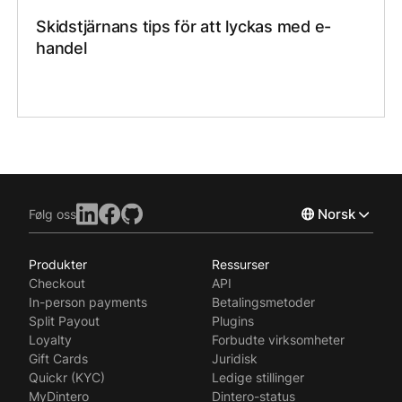
Skidstjärnans tips för att lyckas med e-
handel
Norsk
Følg oss
Produkter
Ressurser
English
Checkout
API
Svenska
In-person payments
Betalingsmetoder
Split Payout
Plugins
Loyalty
Forbudte virksomheter
Gift Cards
Juridisk
Quickr (KYC)
Ledige stillinger
MyDintero
Dintero-status