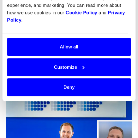
presentera flera nya betalmetoder under året,
experience, and marketing. You can read more about
säger han.
how we use cookies in our
Cookie Policy
and
Privacy
Policy
.
Allow all
Customize
Deny