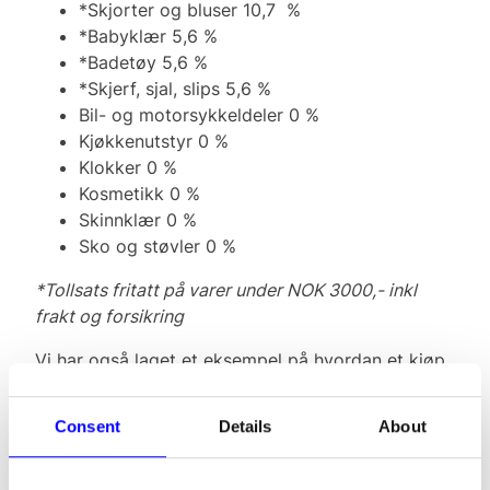
*Skjorter og bluser 10,7 %
*Babyklær 5,6 %
*Badetøy 5,6 %
*Skjerf, sjal, slips 5,6 %
Bil- og motorsykkeldeler 0 %
Kjøkkenutstyr 0 %
Klokker 0 %
Kosmetikk 0 %
Skinnklær 0 %
Sko og støvler 0 %
*Tollsats fritatt på varer under NOK 3000,- inkl
frakt og forsikring
Vi har også laget et eksempel på hvordan et kjøp
vil se ut for en ordre under og over 3000 kr fra en
klesforhandler. Vi har tatt utgangspunkt i et kjøp
Consent
Details
About
av en jakke med en tollsats på 10,7% fra en butikk
som er momsregistrert.