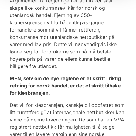
Argumentet fra regjeringen er at tiltaket skal
skape like konkurransevilkår for norsk og
utenlandsk handel. Fjerning av 350-
kronersgrensen vil forhåpentligvis gagne
forhandlere som nå vil få mer rettferdig
konkurranse mot utenlandske nettbutikker på
varer med lav pris. Dette vil nødvendigvis ikke
lønne seg for forbrukerne som nå må betale
høyere pris på varer de ellers kunne bestille
billigere fra utlandet.
MEN, selv om de nye reglene er et skritt i riktig
retning for norsk handel, er det et skritt tilbake
for klesbransjen.
Det vil for klesbransjen, kanskje bli oppfattet som
litt “urettferdig” at internasjonale nettbutikker kan
vinne på denne lovendringen. De som har en MVA-
registrert nettbutikk får muligheten til å selge
varer til en lavere margin enn sine norske