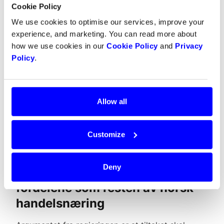
Cookie Policy
We use cookies to optimise our services, improve your
experience, and marketing. You can read more about
how we use cookies in our
Cookie Policy
and
Privacy
Policy
.
Allow all
Customize
Deny
Klesbransjen får ikke de samme
fordelene som resten av norsk
handelsnæring